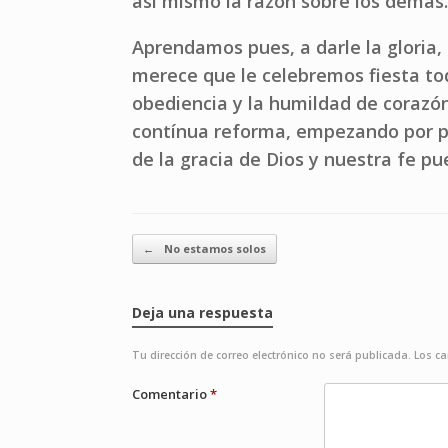
así mismo la razón sobre los demás.
Aprendamos pues, a darle la gloria,
merece que le celebremos fiesta to
obediencia y la humildad de corazó
contínua reforma, empezando por pr
de la gracia de Dios y nuestra fe pu
Navegador de artículos
←
No estamos solos
Deja una respuesta
Tu dirección de correo electrónico no será publicada.
Los c
Comentario
*