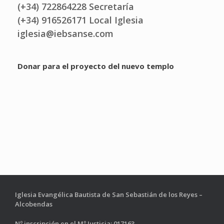
(+34) 722864228 Secretaría
(+34) 916526171 Local Iglesia
iglesia@iebsanse.com
Donar para el proyecto del nuevo templo
Iglesia Evangélica Bautista de San Sebastián de los Reyes –
Alcobendas
Nº inscripción en el Mº Justicia: 017163