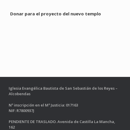
Donar para el proyecto del nuevo templo
Iglesia Evangélica Bautista de San Sebastián de los Reyes –
Alcobendas
Nº inscripción en el Mº Justicia: 017163
NIF: R7800937J
PENDIENTE DE TRASLADO. Avenida de Castilla La Mancha,
162