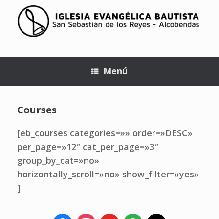
Menú
Courses
[eb_courses categories=»» order=»DESC»
per_page=»12″ cat_per_page=»3″
group_by_cat=»no»
horizontally_scroll=»no» show_filter=»yes»
]